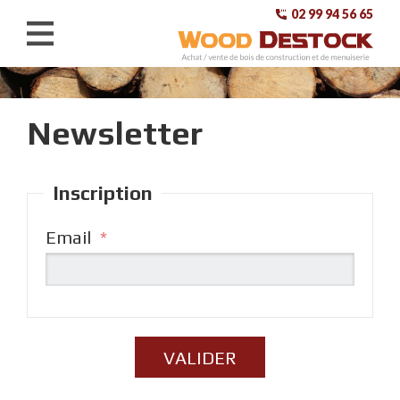
02 99 94 56 65
ACHETEZ
Newsletter
VENDEZ
CONTACT
Inscription
A PROPOS
Email
*