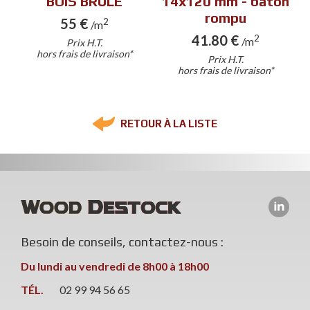
BOIS BRULE
14x120 mm - bâton
rompu
55 €
2
/m
41.80 €
2
/m
Prix H.T.
hors frais de livraison*
Prix H.T.
hors frais de livraison*
RETOUR À LA LISTE
Besoin de conseils, contactez-nous :
Du lundi au vendredi de 8h00 à 18h00
TÉL.
02 99 94 56 65