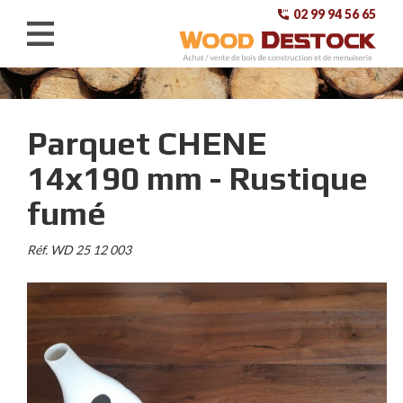
02 99 94 56 65
ACHETEZ
VENDEZ
Parquet CHENE
14x190 mm - Rustique
CONTACT
fumé
A PROPOS
Réf. WD 25 12 003