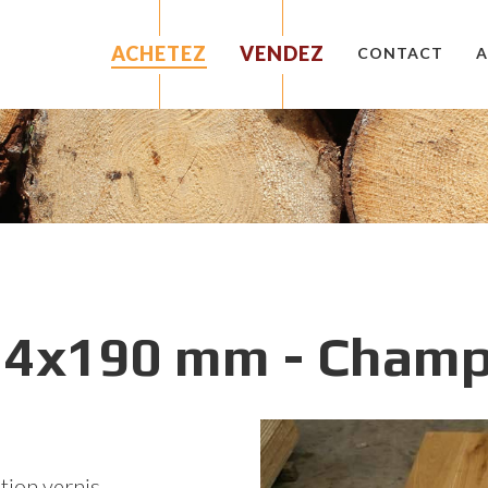
ACHETEZ
VENDEZ
CONTACT
A
BOIS DE CHARPENTE
LE CONCEPT
BOIS MASSIF EXOTIQUE
SOUMETTRE VOTRE STOCK
BOIS FEUILLUS ET RESINEUX
PANNEAUX
TERRASSES
BARDAGES, PARQUETS ET LAMBRIS
CARRELETS ET PANNEAUX LAMELLES COLLES
4x190 mm - Champ
AMÉNAGEMENTS EXTÉRIEURS
RÉCUPÉRATION / RECYCLAGE / SECONDE VIE
DÉCORATION - PLATEAU DE TABLE
RÉSERVER UN LOT
ion vernis