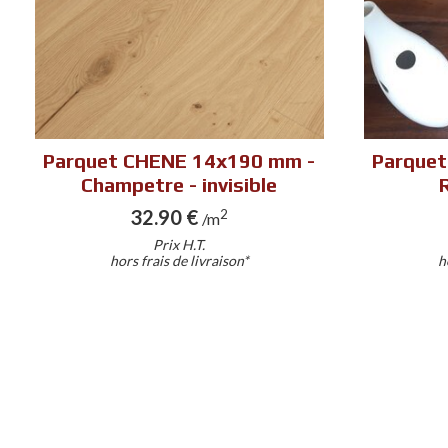
Parquet CHENE 14x190 mm -
Parquet
Champetre - invisible
32.90 €
2
/m
Prix H.T.
hors frais de livraison*
h