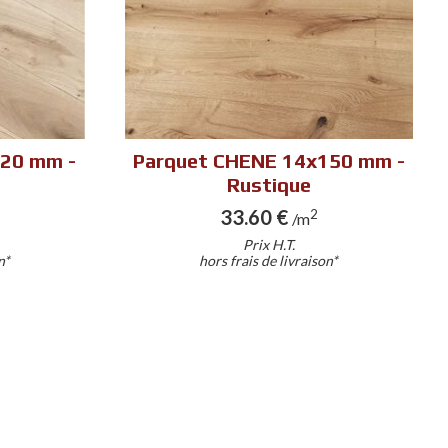
120 mm -
Parquet CHENE 14x150 mm -
u
Rustique
33.60 €
2
/m
Prix H.T.
n*
hors frais de livraison*