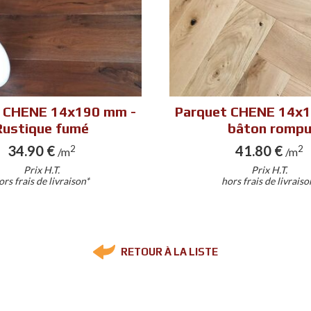
 CHENE 14x190 mm -
Parquet CHENE 14x
Rustique fumé
bâton romp
34.90 €
41.80 €
2
2
/m
/m
Prix H.T.
Prix H.T.
ors frais de livraison*
hors frais de livraiso
RETOUR À LA LISTE