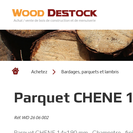
Achetez
Bardages, parquets et lambris
Parquet CHENE 1
Réf. WD 26 06 002
Parquet CHENE 14x190 mm - Champetre - finit