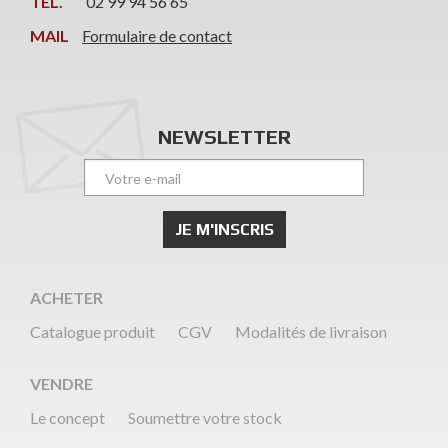
TÉL.
02 99 94 56 65
MAIL
Formulaire de contact
NEWSLETTER
ACHETER
Catalogue produit
CGV
Modalités de livraison
VENDRE
Le concept
Soumettre votre stock