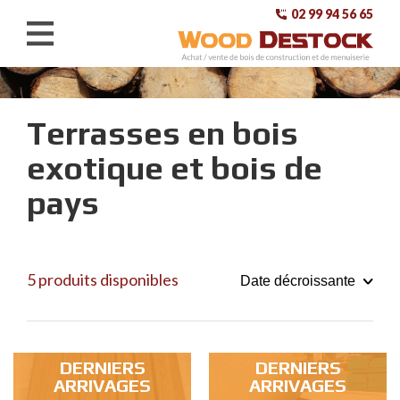
02 99 94 56 65
ACHETEZ
Terrasses en bois
VENDEZ
exotique et bois de
CONTACT
pays
A PROPOS
5 produits disponibles