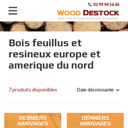
02 99 94 56 65
ACHETEZ
Bois feuillus et
VENDEZ
resineux europe et
CONTACT
amerique du nord
A PROPOS
7 produits disponibles